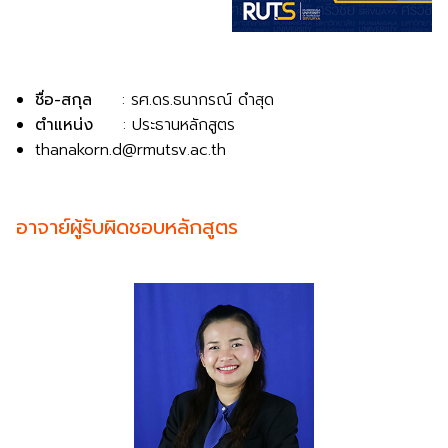
ชื่อ-สกุล
: รศ.ดร.ธนากรณ์ ดำสุด
ตำแหน่ง
: ประธานหลักสูตร
thanakorn.d@rmutsv.ac.th
อาจาย์ผู้รับผิดชอบหลักสูตร