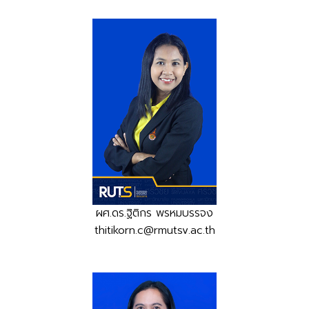
ผศ.ดร.ฐิติกร พรหมบรรจง
thitikorn.c@rmutsv.ac.th