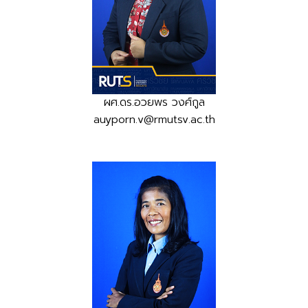
ผศ.ดร.อวยพร วงศ์กูล
auyporn.v@rmutsv.ac.th