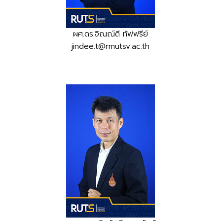
ผศ.ดร.จิณณ์ดี ทัฟฟรีย์
jindee.t@rmutsv.ac.th