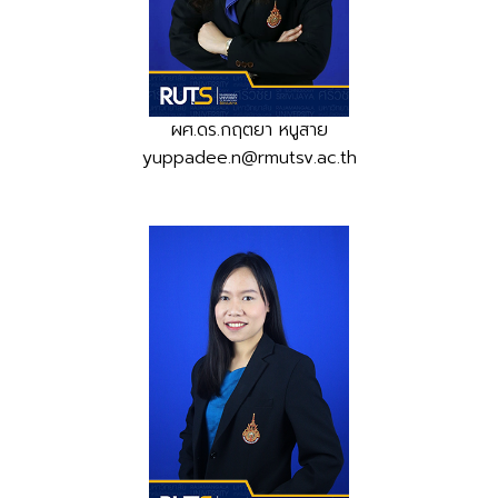
ผศ.ดร.กฤตยา หนูสาย
yuppadee.n@rmutsv.ac.th