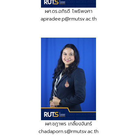
ผศ.ดร.อภิรดี โพธิพงศา
apiradee.p@rmutsv.ac.th
ผศ.ชฎาพร เกลี้ยงจันทร์
chadaporn.s@rmutsv.ac.th