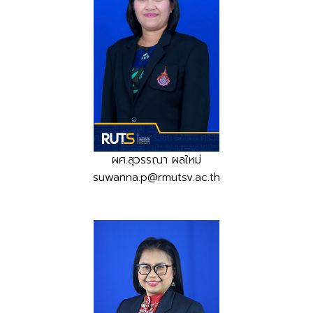
ผศ.สุวรรณา ผลใหม่
suwanna.p@rmutsv.ac.th