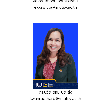
ผศ.ดร.เอกวิทย์ เพียรอนุรักษ์
ekkawit.p@rmutsv.ac.th
ดร.ขวัญฤทัย บุญส่ง
kwanruethai.b@rmutsv.ac.th