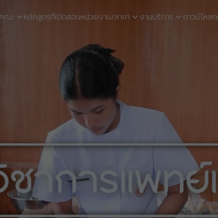
ับคณะ
หลักสูตรที่เปิดสอน
หน่วยงาน/สาขา
งานบริการ
ดาวน์โหลด
earch
r: