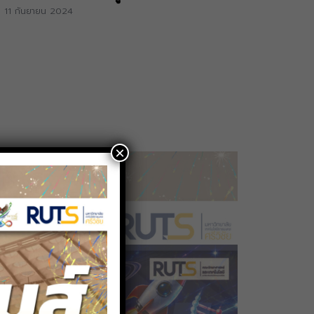
ไทย”
11 กันยายน 2024
18 สิงห
×